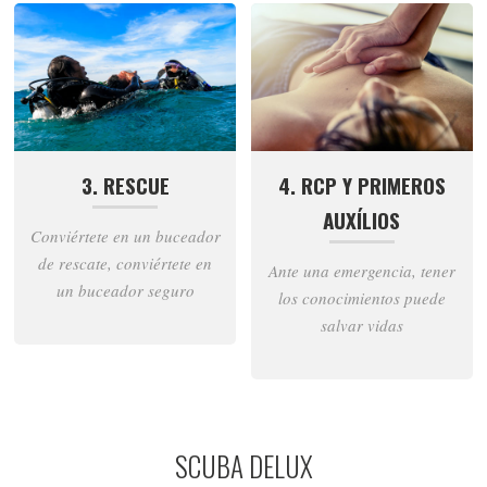
3. RESCUE
4. RCP Y PRIMEROS
AUXÍLIOS
Conviértete en un buceador
de rescate, conviértete en
Ante una emergencia, tener
un buceador seguro
los conocimientos puede
salvar vidas
SCUBA DELUX