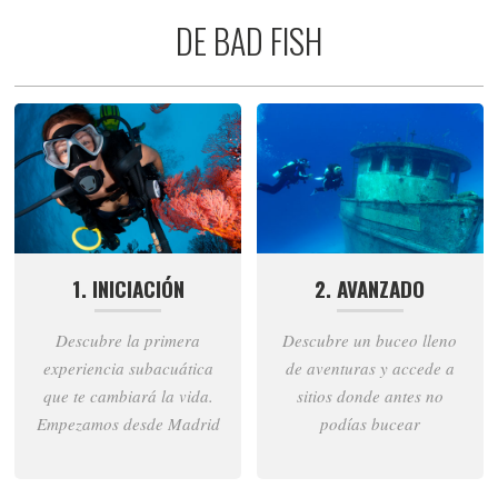
DE BAD FISH
1. INICIACIÓN
2. AVANZADO
Descubre la primera
Descubre un buceo lleno
experiencia subacuática
de aventuras y accede a
que te cambiará la vida.
sitios donde antes no
Empezamos desde Madrid
podías bucear